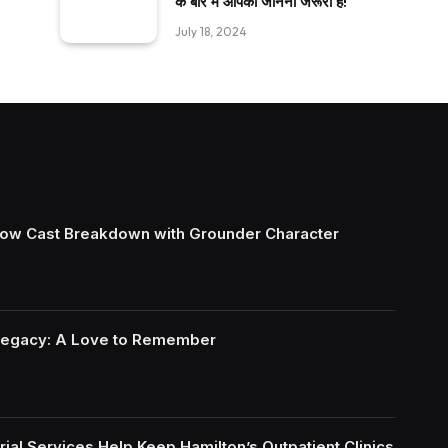
के बारे में आपको जानना जरूरी है!
July 18, 2024
ow Cast Breakdown with Grounder Character
Legacy: A Love to Remember
ial Services Help Keep Hamilton’s Outpatient Clinics