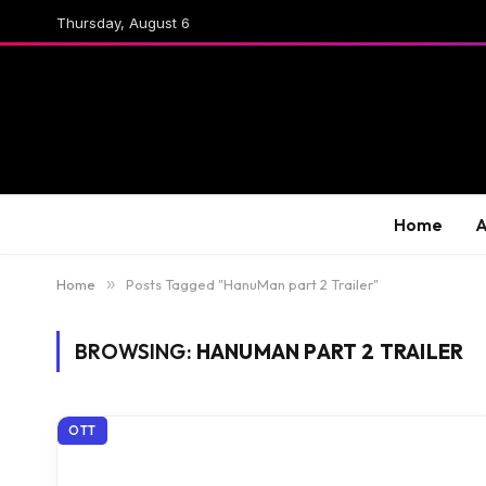
Thursday, August 6
Home
A
Home
»
Posts Tagged "HanuMan part 2 Trailer"
BROWSING:
HANUMAN PART 2 TRAILER
OTT