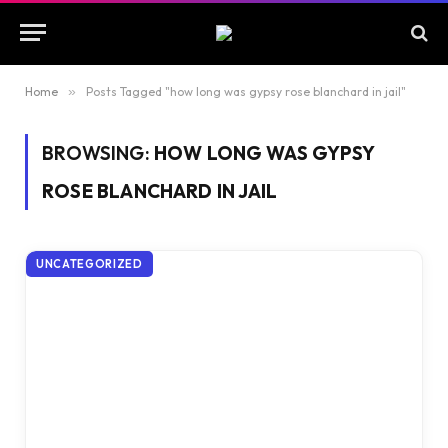
Home
»
Posts Tagged "how long was gypsy rose blanchard in jail"
BROWSING:
HOW LONG WAS GYPSY
ROSE BLANCHARD IN JAIL
UNCATEGORIZED