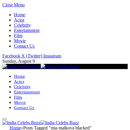
Close Menu
Home
Actor
Celebrity
Entertainment
Film
Movie
Contact Us
Facebook
X (Twitter)
Instagram
Sunday, August 9
Home
Actor
Celebrity
Entertainment
Film
Movie
Contact Us
Home
»
Posts Tagged "mia malkova blacked"