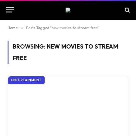
Home
»
Posts Tagged "new movies to stream free"
BROWSING:
NEW MOVIES TO STREAM
FREE
ENTERTAINMENT