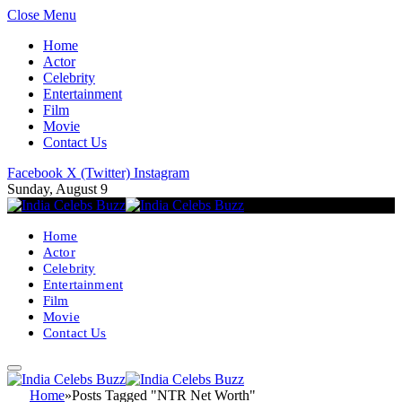
Close Menu
Home
Actor
Celebrity
Entertainment
Film
Movie
Contact Us
Facebook
X (Twitter)
Instagram
Sunday, August 9
Home
Actor
Celebrity
Entertainment
Film
Movie
Contact Us
Home
»
Posts Tagged "NTR Net Worth"