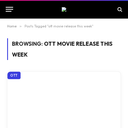
Home
»
Posts Tagged "ott movie release this week"
BROWSING:
OTT MOVIE RELEASE THIS
WEEK
OTT