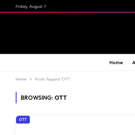
Friday, August 7
Home
A
Home
»
Posts Tagged "OTT"
BROWSING:
OTT
OTT