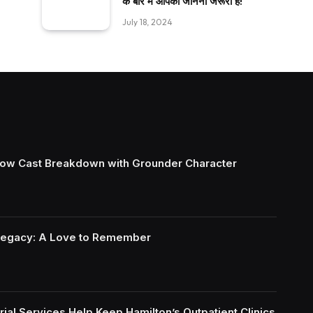
के बारे में आपको जानना जरूरी है!
July 18, 2024
ow Cast Breakdown with Grounder Character
Legacy: A Love to Remember
ial Services Help Keep Hamilton’s Outpatient Clinics