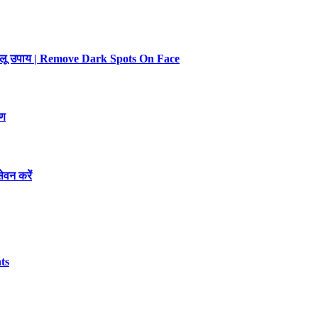
 घरेलू उपाय | Remove Dark Spots On Face
रण
ेवन करें
ts