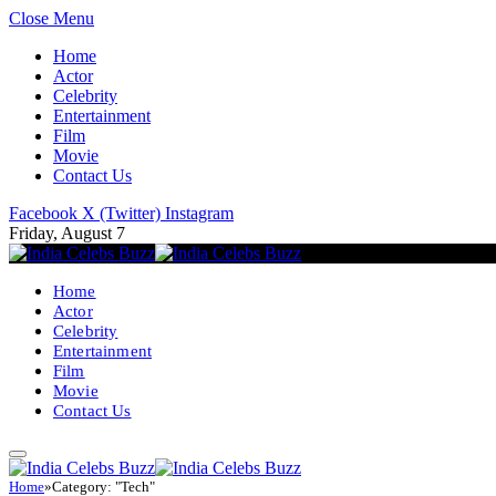
Close Menu
Home
Actor
Celebrity
Entertainment
Film
Movie
Contact Us
Facebook
X (Twitter)
Instagram
Friday, August 7
Home
Actor
Celebrity
Entertainment
Film
Movie
Contact Us
Home
»
Category: "Tech"