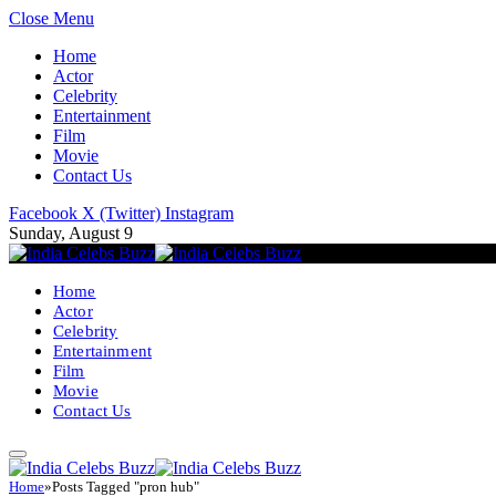
Close Menu
Home
Actor
Celebrity
Entertainment
Film
Movie
Contact Us
Facebook
X (Twitter)
Instagram
Sunday, August 9
Home
Actor
Celebrity
Entertainment
Film
Movie
Contact Us
Home
»
Posts Tagged "pron hub"