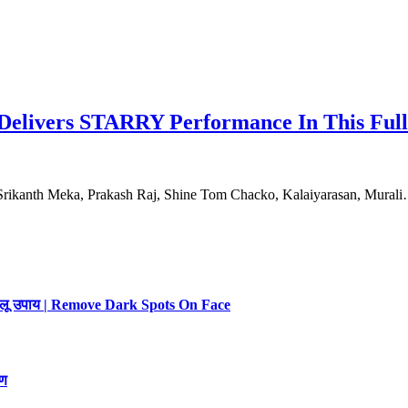
elivers STARRY Performance In This Full 
Srikanth Meka, Prakash Raj, Shine Tom Chacko, Kalaiyarasan, Mural
 घरेलू उपाय | Remove Dark Spots On Face
रण