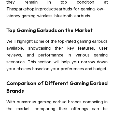
they remain in top condition at
Thesparkshop.in:product/earbuds-for-gaming-low-
latency-gaming-wireless-bluetooth-earbuds.
Top Gaming Earbuds on the Market
We’ll highlight some of the top-rated gaming earbuds
available, showcasing their key features, user
reviews, and performance in various gaming
scenarios. This section will help you narrow down
your choices based on your preferences and budget.
Comparison of Different Gaming Earbud
Brands
With numerous gaming earbud brands competing in
the market, comparing their offerings can be