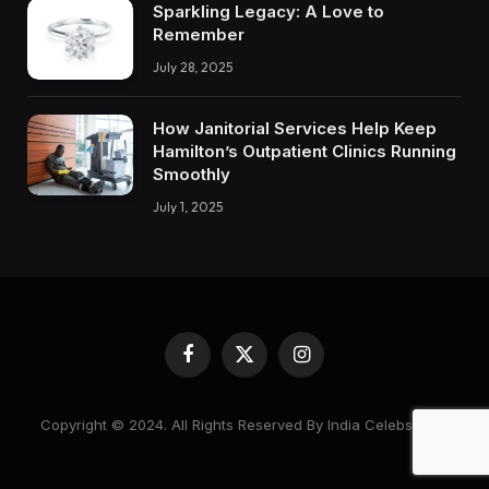
Sparkling Legacy: A Love to
Remember
July 28, 2025
How Janitorial Services Help Keep
Hamilton’s Outpatient Clinics Running
Smoothly
July 1, 2025
Facebook
X
Instagram
(Twitter)
Copyright © 2024. All Rights Reserved By India Celebs Buzz