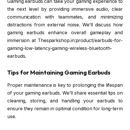
Gaming earbuds can take your gaming experience to
the next level by providing immersive audio, clear
communication with teammates, and minimizing
distractions from external noise. We’ll discuss how
gaming earbuds enhance overall gameplay and
immersion at Thesparkshop.in:product/earbuds-for-
gaming-low-latency-gaming-wireless-bluetooth-
earbuds.
Tips for Maintaining Gaming Earbuds
Proper maintenance is key to prolonging the lifespan
of your gaming earbuds. We’ll share essential tips on
cleaning, storing, and handling your earbuds to
ensure they remain in optimal condition for long-term
use.