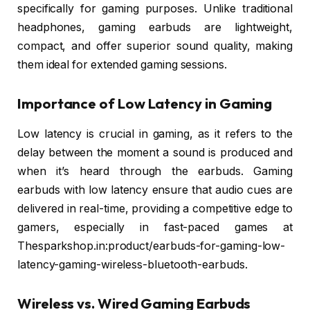
specifically for gaming purposes. Unlike traditional
headphones, gaming earbuds are lightweight,
compact, and offer superior sound quality, making
them ideal for extended gaming sessions.
Importance of Low Latency in Gaming
Low latency is crucial in gaming, as it refers to the
delay between the moment a sound is produced and
when it’s heard through the earbuds. Gaming
earbuds with low latency ensure that audio cues are
delivered in real-time, providing a competitive edge to
gamers, especially in fast-paced games at
Thesparkshop.in:product/earbuds-for-gaming-low-
latency-gaming-wireless-bluetooth-earbuds.
Wireless vs. Wired Gaming Earbuds