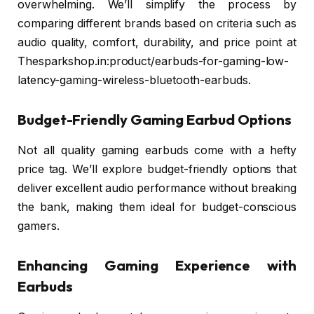
overwhelming. We’ll simplify the process by
comparing different brands based on criteria such as
audio quality, comfort, durability, and price point at
Thesparkshop.in:product/earbuds-for-gaming-low-
latency-gaming-wireless-bluetooth-earbuds.
Budget-Friendly Gaming Earbud Options
Not all quality gaming earbuds come with a hefty
price tag. We’ll explore budget-friendly options that
deliver excellent audio performance without breaking
the bank, making them ideal for budget-conscious
gamers.
Enhancing Gaming Experience with
Earbuds