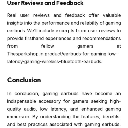
User Reviews and Feedback
Real user reviews and feedback offer valuable
insights into the performance and reliability of gaming
earbuds. We’ll include excerpts from user reviews to
provide firsthand experiences and recommendations
from fellow gamers at
Thesparkshop.in:product/earbuds-for-gaming-low-
latency-gaming-wireless-bluetooth-earbuds.
Conclusion
In conclusion, gaming earbuds have become an
indispensable accessory for gamers seeking high-
quality audio, low latency, and enhanced gaming
immersion. By understanding the features, benefits,
and best practices associated with gaming earbuds,