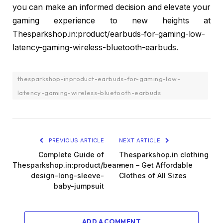
you can make an informed decision and elevate your
gaming experience to new heights at
Thesparkshop.in:product/earbuds-for-gaming-low-
latency-gaming-wireless-bluetooth-earbuds.
thesparkshop-inproduct-earbuds-for-gaming-low-
latency-gaming-wireless-bluetooth-earbuds
PREVIOUS ARTICLE
NEXT ARTICLE
Complete Guide of
Thesparkshop.in clothing
Thesparkshop.in:product/bear-
men – Get Affordable
design-long-sleeve-
Clothes of All Sizes
baby-jumpsuit
ADD A COMMENT