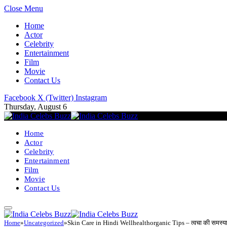
Close Menu
Home
Actor
Celebrity
Entertainment
Film
Movie
Contact Us
Facebook
X (Twitter)
Instagram
Thursday, August 6
Home
Actor
Celebrity
Entertainment
Film
Movie
Contact Us
Home
»
Uncategorized
»
Skin Care in Hindi Wellhealthorganic Tips – त्वचा की समस्या